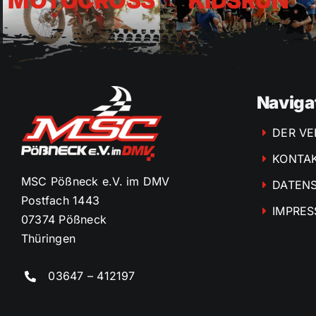
MOTOCROSS
KIDSRUN
Naviga
DER VE
KONTA
MSC Pößneck e.V. im DMV
DATEN
Postfach 1443
IMPRE
07374 Pößneck
Thüringen
03647 – 412197