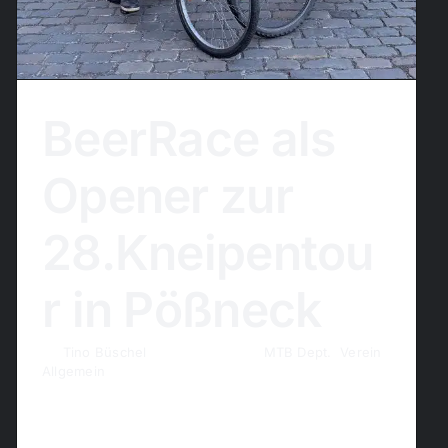
BeerRace als
Opener zur
28.Kneipentou
r in Pößneck
By
Tino Büschel
|
14. April 2026
|
MTB Dept.
,
Verein
Allgemein
Gemeinsam mit dem Wirteverein Pößneck
haben wir am 11. April den Auftakt zur 28.