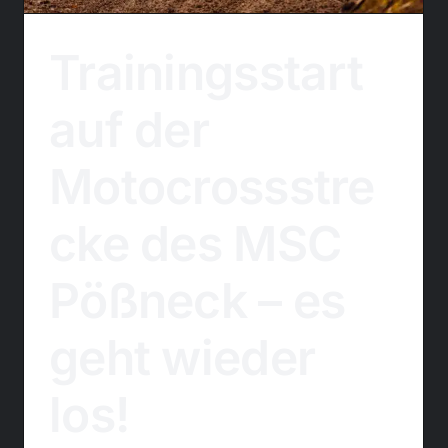
Trainingsstart
auf der
Motocrossstre
cke des MSC
Pößneck – es
geht wieder
los!