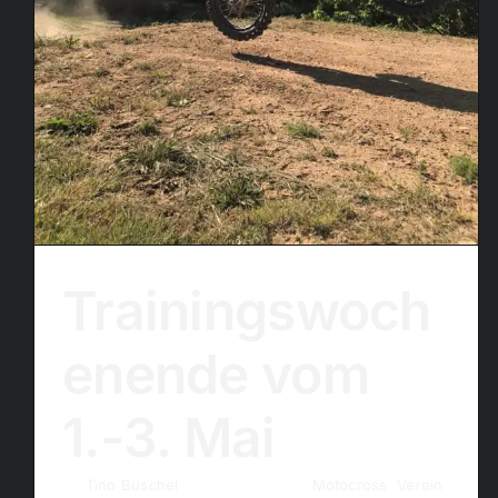
Trainingswoch
enende vom
1.-3. Mai
By
Tino Büschel
|
28. April 2026
|
Motocross
,
Verein