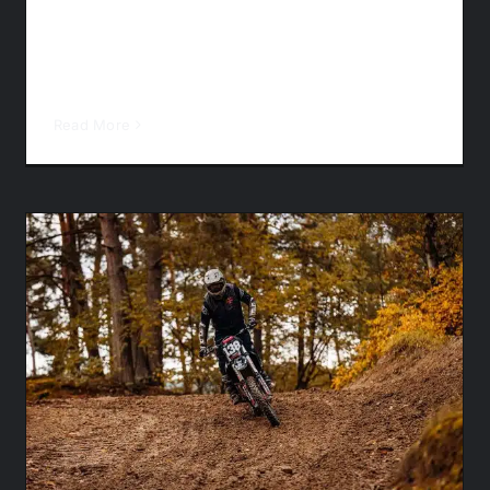
ab 10:00 Uhr Trainings- und Rennläufe ab
12:00 Uhr Renntaxi für jedermann in der
Mittagspause ab 21:00 Uhr [...]
für
Read More
Kommentare deaktiviert
Stockca
Pößnec
ingswochenende