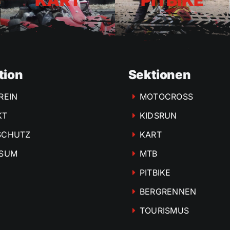
KART
PITBIKE
MSC
Pößnec
–
es
geht
wieder
tion
Sektionen
los!
REIN
MOTOCROSS
KT
KIDSRUN
SCHUTZ
KART
SSUM
MTB
PITBIKE
BERGRENNEN
TOURISMUS