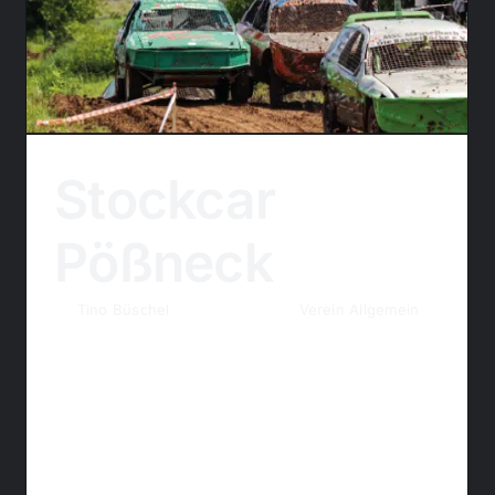
Stockcar
Pößneck
By
Tino Büschel
|
14. April 2026
|
Verein Allgemein
Vom 29. - 31. Mai lädt der MSC Meuselbach
zum Stockcar in Pößneck ein. Dieses Event
ist inzwischen fester Bestandteil unseres
jährlichen Eventkalenders und ein absolutes
Highlight auf der Strecke. Zeitplan: Samstag