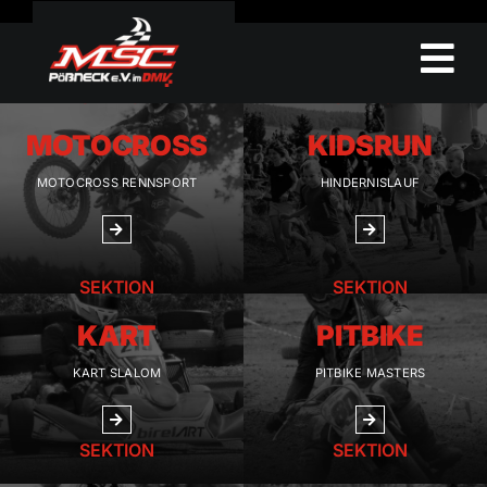
Skip
to
content
SEKTION
SEKTION
MOTOCROSS
KIDSRUN
MOTOCROSS RENNSPORT
HINDERNISLAUF
SEKTION
SEKTION
KART
PITBIKE
KART SLALOM
PITBIKE MASTERS
SEKTION
SEKTION