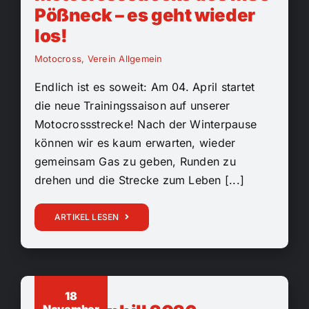
Pößneck – es geht wieder
los!
Motocross
,
Verein Allgemein
Endlich ist es soweit: Am 04. April startet
die neue Trainingssaison auf unserer
Motocrossstrecke! Nach der Winterpause
können wir es kaum erwarten, wieder
gemeinsam Gas zu geben, Runden zu
drehen und die Strecke zum Leben [...]
ARTIKEL LESEN
18
November