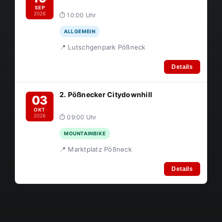
SEP
2026
⏱ 10:00 Uhr
ALLGEMEIN
📍 Lutschgenpark Pößneck
Details
2. Pößnecker Citydownhill
03
OKT
2026
⏱ 09:00 Uhr
MOUNTAINBIKE
📍 Marktplatz Pößneck
Details