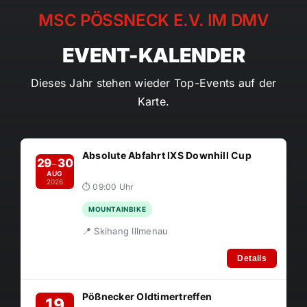
MSC PÖSSNECK E.V. IM DMV
EVENT-KALENDER
Dieses Jahr stehen wieder Top-Events auf der
Karte.
Absolute Abfahrt IXS Downhill Cup
29
30
–
AUG
2026
⏱ 09:00 Uhr
MOUNTAINBIKE
📍 Skihang Illmenau
Details
Pößnecker Oldtimertreffen
19