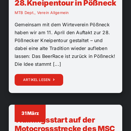
28.Kneipentour in Pößneck
MTB Dept.
,
Verein Allgemein
Gemeinsam mit dem Wirteverein Pößneck
haben wir am 11. April den Auftakt zur 28.
Pößnecker Kneipentour gestaltet – und
dabei eine alte Tradition wieder aufleben
lassen: Das BeerRace ist zurück in Pößneck!
Die Idee stammt [...]
ARTIKEL LESEN
31 März
Trainingsstart auf der
Motocrossstrecke des MSC